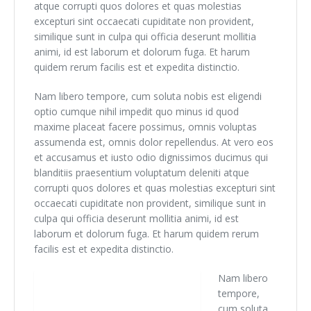
atque corrupti quos dolores et quas molestias
excepturi sint occaecati cupiditate non provident,
similique sunt in culpa qui officia deserunt mollitia
animi, id est laborum et dolorum fuga. Et harum
quidem rerum facilis est et expedita distinctio.
Nam libero tempore, cum soluta nobis est eligendi
optio cumque nihil impedit quo minus id quod
maxime placeat facere possimus, omnis voluptas
assumenda est, omnis dolor repellendus. At vero eos
et accusamus et iusto odio dignissimos ducimus qui
blanditiis praesentium voluptatum deleniti atque
corrupti quos dolores et quas molestias excepturi sint
occaecati cupiditate non provident, similique sunt in
culpa qui officia deserunt mollitia animi, id est
laborum et dolorum fuga. Et harum quidem rerum
facilis est et expedita distinctio.
Nam libero
tempore,
cum soluta