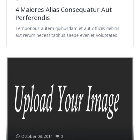
Clients 6
4 Maiores Alias Consequatur Aut
Perferendis
Contact 1
Temporibus autem quibusdam et aut officiis debitis
aut rerum necessitatibus saepe eveniet voluptates
Contact 2
FAQ 1
FAQ 2
Services 1
Services 10
Services 11
Services 2
Services 3
October 08, 2014
0