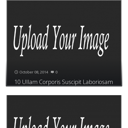
October 08, 2014
0
10 Ullam Corporis Suscipit Laboriosam
Nisi
Quis autem vel eum iure reprehenderit qui in ea
voluptate velit esse quam nihil molestiae