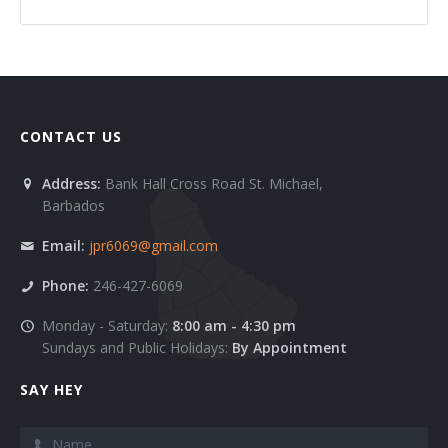
CONTACT US
Address:
Bank Hall Cross Road St. Michael,
Barbados
Email:
jpr6069@gmail.com
Phone:
246-427-6069
Monday - Saturday:
8:00 am - 4:30 pm
Sundays and Public Holidays:
By Appointment
SAY HEY
Name