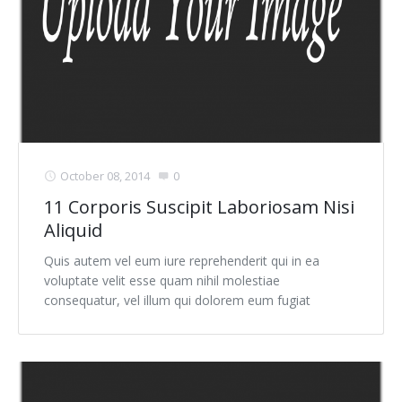
October 08, 2014
0
11 Corporis Suscipit Laboriosam Nisi
Aliquid
Quis autem vel eum iure reprehenderit qui in ea
voluptate velit esse quam nihil molestiae
consequatur, vel illum qui dolorem eum fugiat