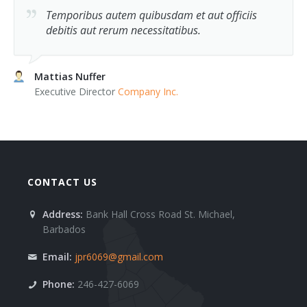
Temporibus autem quibusdam et aut officiis
debitis aut rerum necessitatibus.
Mattias Nuffer
Executive Director
Company Inc.
CONTACT US
Address:
Bank Hall Cross Road St. Michael,
Barbados
Email:
jpr6069@gmail.com
Phone:
246-427-6069