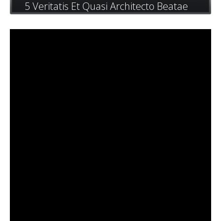
5 Veritatis Et Quasi Architecto Beatae
Services 4
Vitae
Services 5
Quis autem vel eum iure reprehenderit qui in ea
voluptate velit esse quam nihil molestiae
Services 6
Services 7
Services 8
Services 9
Sign In
Testimonials 1
Testimonials 2