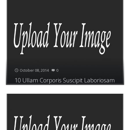
October 08, 2014
0
10 Ullam Corporis Suscipit Laboriosam
Nisi
Quis autem vel eum iure reprehenderit qui in ea
voluptate velit esse quam nihil molestiae