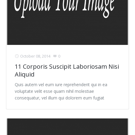
October 08, 2014
0
11 Corporis Suscipit Laboriosam Nisi
Aliquid
Quis autem vel eum iure reprehenderit qui in ea
voluptate velit esse quam nihil molestiae
consequatur, vel illum qui dolorem eum fugiat